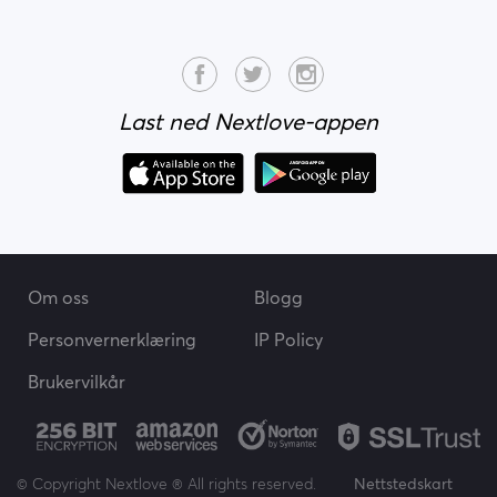
Last ned Nextlove-appen
Om oss
Blogg
Personvernerklæring
IP Policy
Brukervilkår
© Copyright Nextlove ® All rights reserved.
Nettstedskart