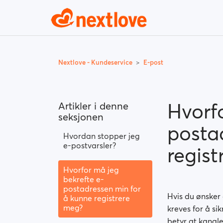
Nextlove - Kundeservice
E-post
Hvorf
Artikler i denne
seksjonen
posta
Hvordan stopper jeg
e-postvarsler?
regis
Hvorfor må jeg
bekrefte e-
postadressen min for
Hvis du ønsker
å kunne registrere
meg?
kreves for å si
betyr at kanale