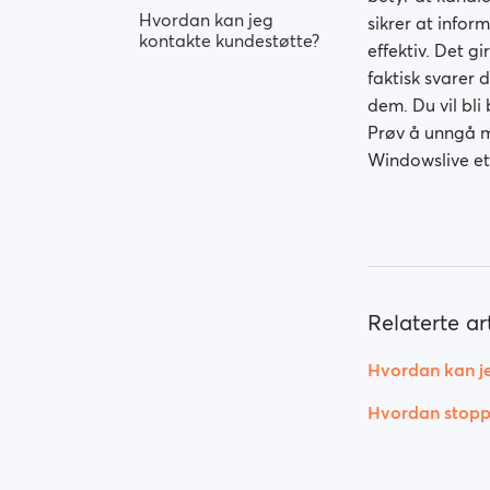
Hvordan kan jeg
sikrer at infor
kontakte kundestøtte?
effektiv. Det g
faktisk svarer
dem. Du vil bli
Prøv å unngå m
Windowslive et
Relaterte art
Hvordan kan j
Hvordan stoppe