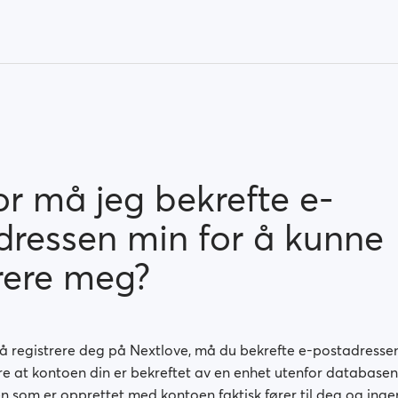
or må jeg bekrefte e-
dressen min for å kunne
trere meg?
 å registrere deg på Nextlove, må du bekrefte e-postadressen
kre at kontoen din er bekreftet av en enhet utenfor database
n som er opprettet med kontoen faktisk fører til deg og inge