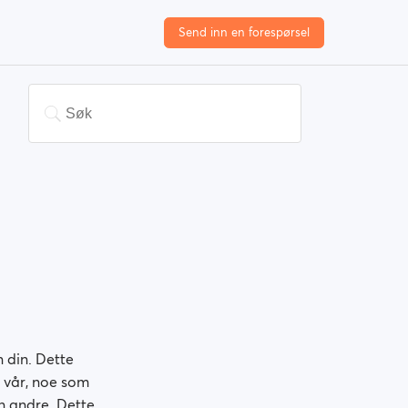
Send inn en forespørsel
 din. Dette
n vår, noe som
n andre. Dette