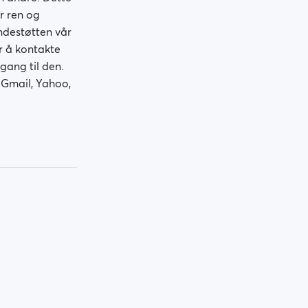
r ren og
undestøtten vår
r å kontakte
gang til den.
 Gmail, Yahoo,