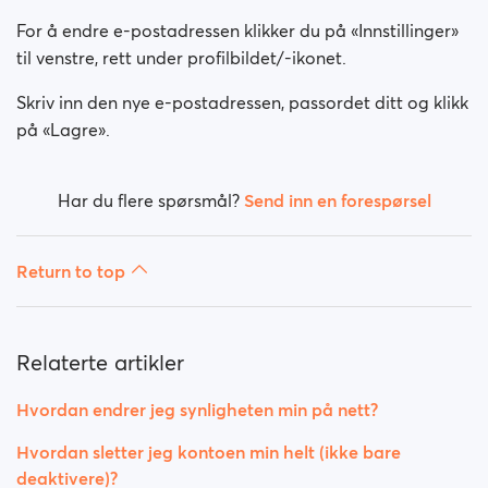
Hvordan endrer jeg kjønn/legning?
For å endre e-postadressen klikker du på «Innstillinger»
Hvordan deaktiverer jeg kontoen min?
til venstre, rett under profilbildet/-ikonet.
Skriv inn den nye e-postadressen, passordet ditt og klikk
Hvordan sletter jeg kontoen min helt (ikke bare
deaktivere)?
på «Lagre».
Hvordan endrer jeg synligheten min på nett?
Har du flere spørsmål?
Send inn en forespørsel
Hvordan endrer jeg synligheten min ved søk?
Return to top
Relaterte artikler
Hvordan endrer jeg synligheten min på nett?
Hvordan sletter jeg kontoen min helt (ikke bare
deaktivere)?