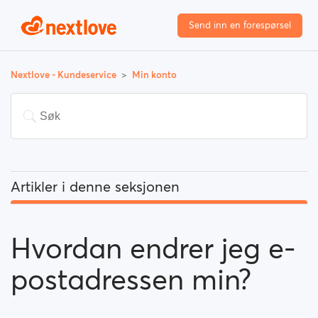
Send inn en forespørsel
Nextlove - Kundeservice
Min konto
Artikler i denne seksjonen
Hvordan endrer jeg e-postadressen min?
Hvordan endrer jeg e-
Hvordan endrer jeg passordet mitt?
postadressen min?
Hvordan endrer profilinformasjonen min?